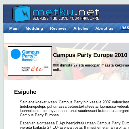
Main
Modding
Reviews
Articles
About us
Campus Party Europe 2010
800 ihmistä 27:stä euroopan maasta keksim
uutta
Esipuhe
Sain ensikosketukseni Campus Partyihin kesällä 2007 Valencias
tietokonepelejä, puhumassa tieteestä/taiteesta, luomassa videoita
luonnollisesti olin hyvin innostunut saadessani kutsun tulla org
Campus Party Europea.
Espanjan aloittaessa EU-puheenjohtajuuttaan Campus Party Europe
vieraita kaikista 27 EU-jäsenvaltiosta. Ihmisiä eri elämän aloilta