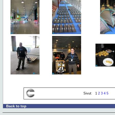
Sivut: 1
2
3
4
5
Back to top
.: