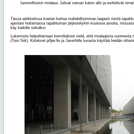
luonnollisesti modaus, tulivat saman katon alle ja esittelivät o
Tässä artikkelissa koetan kertoa mahdollisimman laajasti mistä tapah
ajastani hoitamassa tapahtuman järjestelyihin kuuluvia asioita, missasin 
käy kaikille selväksi.
Lukemista helpottamaan kerrottakoot vielä, että modaajista suomesta m
(Toni Siik). Kiitokset p0pe:lle ja Javerhille luvasta käyttää heidän otta