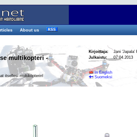
rticles
About us
Kirjoittaja:
Jani 'Japala'
tse multikopteri -
Julkaistu:
07.04.2013
In English
t itsellesi multikopterin!
Suomeksi