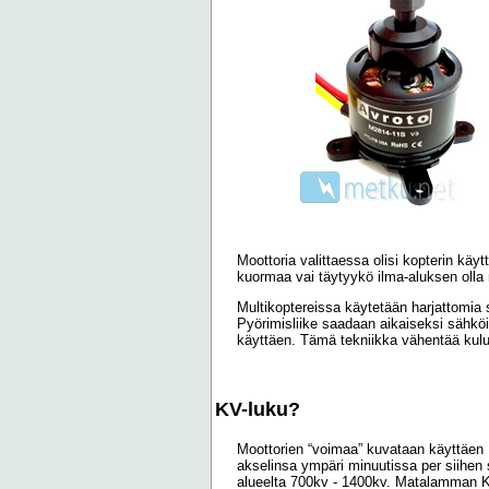
Moottoria valittaessa olisi kopterin kä
kuormaa vai täytyykö ilma-aluksen oll
Multikoptereissa käytetään harjattomia sä
Pyörimisliike saadaan aikaiseksi sähköi
käyttäen. Tämä tekniikka vähentää kul
KV-luku?
Moottorien “voimaa” kuvataan käyttäen K
akselinsa ympäri minuutissa per siihen sy
alueelta 700kv - 1400kv. Matalamman KV