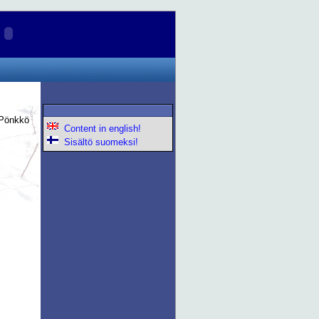
 Pönkkö
Content in english!
Sisältö suomeksi!