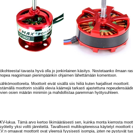
yttökohteesta/-tavasta hyvä olla jo jonkinlainen käsitys. Nostetaanko ilmaan 
a nopea reagoimaan pienimpäänkin ohjaimen lähettämään komentoon.
hkömoottoreita. Moottorit eivät sisällä siis hiiliä kuten harjalliset moottorit.
stämällä moottorin sisällä olevia käämejä tarkasti ajastettuna nopeudensäädi
uvien osien määrän minimiin ja mahdollistaa paremman hyötysuhteen.
V-lukua. Tämä arvo kertoo likimääräisesti sen, kuinka monta kierrosta mootto
ötetty yksi voltti jännitettä. Tavallisesti multikoptereissa käytetyt moottorit 
:n omaavat moottorit ovat yleensä fyysisesti isompia, joten ne pystyvät tu