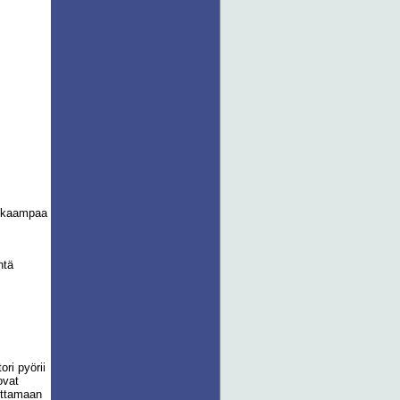
raskaampaa
ntä
ri pyörii
ovat
ottamaan