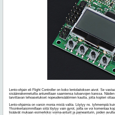
Lento-ohjain eli Flight Controller on koko lentolaitoksen aivot. Se vast
sisäänrakennetuilta antureiltaan saamiensa tuloarvojen kanssa. Näiden ti
tarvittavan tehoasetukset nopeudensäätimien kautta, jotta kopteri otta
Lento-ohjaimia on varsin monia mistä valita. Löytyy ns. tyhmempiä kuin
Yksinkertaisimmillaan siitä löytyy vain gyrot, joilla se voi komentaa 
lisäävät mukaan esimerkiksi voima-anturit ja paineanturin, joiden avull