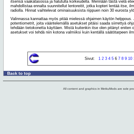
itsensä vaakatasossa ja halutulla korkeudella. Mennään tästä vielä et
mahdollistaa ennalta suunnitellut lentoreitit, jotka kopteri lentää itse,
radiolla. Hinnat vaihtelevat ominaisuuksista riippuen noin 30 eurosta y
Valinnassa kannattaa myös pitää mielessä ohjaimen käytön helppous.
potentiometrit, joita vääntelemällä asetukset pitäisi saada siirrettyä oh
tehdään tietokonetta käyttäen. Mistä kuitenkin itse olen pitänyt eniten 
asetukset voi tehdä niin kotona valmiiksi kuin kentällä säätötarpeen il
Sivut:
1
2
3
4
5
6
7
8
9
10
Back to top
.:
All content and graphics in MetkuMods are sole pr