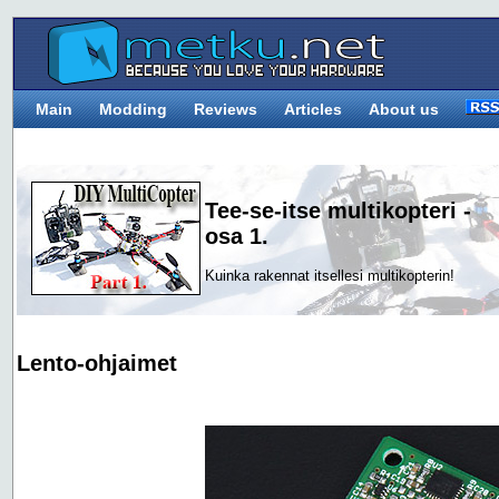
Main
Modding
Reviews
Articles
About us
Tee-se-itse multikopteri -
osa 1.
Kuinka rakennat itsellesi multikopterin!
Lento-ohjaimet