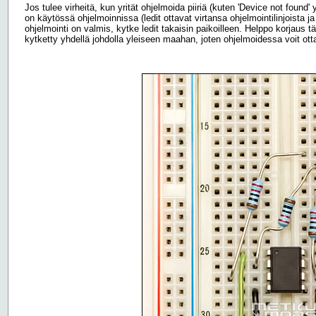
Jos tulee virheitä, kun yrität ohjelmoida piiriä (kuten 'Device not found' y
on käytössä ohjelmoinnissa (ledit ottavat virtansa ohjelmointilinjoista ja
ohjelmointi on valmis, kytke ledit takaisin paikoilleen. Helppo korjaus t
kytketty yhdellä johdolla yleiseen maahan, joten ohjelmoidessa voit ot