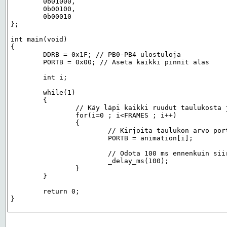
	0b01000,

	0b00100,

	0b00010

};

int main(void)

{

	DDRB = 0x1F; // PB0-PB4 ulostuloja

	PORTB = 0x00; // Aseta kaikki pinnit alas

	int i;

	while(1)

	{

		// Käy läpi kaikki ruudut taulukosta ja jatka loputtomasti

		for(i=0 ; i<FRAMES ; i++)

		{

			// Kirjoita taulukon arvo porttiin

			PORTB = animation[i];

			// Odota 100 ms ennenkuin siirrytään seuraavaan

			_delay_ms(100);

		}

	}

	return 0;
