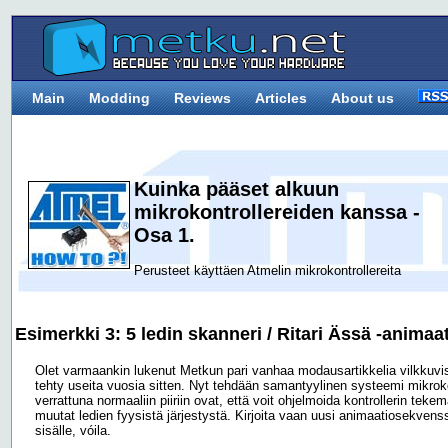
Main
Modding
Reviews
Articles
About us
Kuinka pääset alkuun
mikrokontrollereiden kanssa -
Osa 1.
Perusteet käyttäen Atmelin mikrokontrollereita
Esimerkki 3: 5 ledin skanneri / Ritari Ässä -animaa
Olet varmaankin lukenut Metkun pari vanhaa modausartikkelia vilkkuvis
tehty useita vuosia sitten. Nyt tehdään samantyylinen systeemi mikroko
verrattuna normaaliin piiriin ovat, että voit ohjelmoida kontrollerin tek
muutat ledien fyysistä järjestystä. Kirjoita vaan uusi animaatiosekvenssi, 
sisälle, vóila.