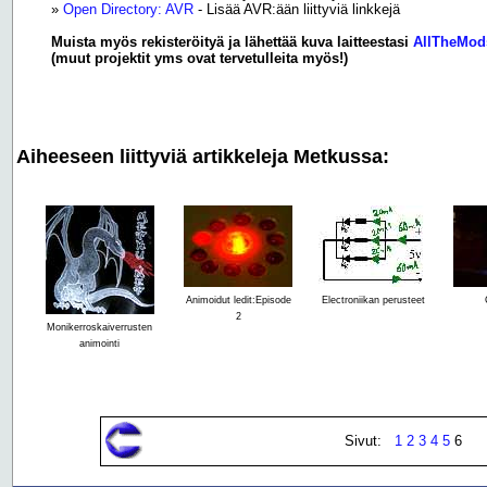
»
Open Directory: AVR
- Lisää AVR:ään liittyviä linkkejä
Muista myös rekisteröityä ja lähettää kuva laitteestasi
AllTheMod
(muut projektit yms ovat tervetulleita myös!)
Aiheeseen liittyviä artikkeleja Metkussa:
Animoidut ledit:Episode
Electroniikan perusteet
2
Monikerroskaiverrusten
animointi
Sivut:
1
2
3
4
5
6