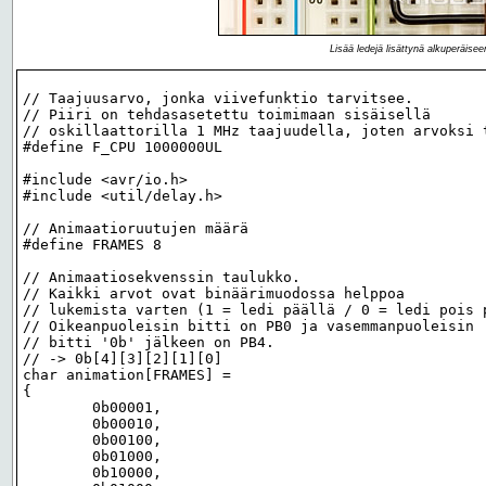
Lisää ledejä lisättynä alkuperäise
// Taajuusarvo, jonka viivefunktio tarvitsee.

// Piiri on tehdasasetettu toimimaan sisäisellä

// oskillaattorilla 1 MHz taajuudella, joten arvoksi t
#define F_CPU 1000000UL

#include <avr/io.h>

#include <util/delay.h>

// Animaatioruutujen määrä

#define FRAMES 8

// Animaatiosekvenssin taulukko.

// Kaikki arvot ovat binäärimuodossa helppoa

// lukemista varten (1 = ledi päällä / 0 = ledi pois p
// Oikeanpuoleisin bitti on PB0 ja vasemmanpuoleisin

// bitti '0b' jälkeen on PB4.

// -> 0b[4][3][2][1][0]

char animation[FRAMES] =

{

	0b00001,

	0b00010,

	0b00100,

	0b01000,

	0b10000,
