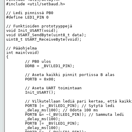
#include <util/setbaud.h>

// Ledi pinnissä PB0

#define LED1_PIN 0

// Funktioiden prototyyppejä

void Init_USART(void);

void USART_SendByte(uint8_t data);

uint8_t USART_ReceiveByte(void);

// Pääohjelma

int main(void)

{

	// PB0 ulos

	DDRB = _BV(LED1_PIN);

	// Aseta kaikki pinnit portissa B alas

	PORTB = 0x00;

	// Aseta UART toimintaan

	Init_USART();

	// Vilkutellaan lediä pari kertaa, että kaikki ok

	PORTB |= _BV(LED1_PIN); // Sytytä ledi

	_delay_ms(100); // Odota 100 ms

	PORTB &= ~(_BV(LED1_PIN)); // Sammuta ledi

	_delay_ms(100);

	PORTB |= _BV(LED1_PIN);

	_delay_ms(100);
