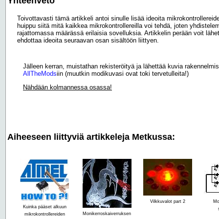
Yhteenveto
Toivottavasti tämä artikkeli antoi sinulle lisää ideoita mikrokontroller
huippu siitä mitä kaikkea mikrokontrollereilla voi tehdä, joten yhdistelem
rajattomassa määrässä erilaisia sovelluksia. Artikkelin perään voit lä
ehdottaa ideoita seuraavan osan sisältöön liittyen.
Jälleen kerran, muistathan rekisteröityä ja lähettää kuvia rakennelmis
AllTheMods
iin (muutkin modikuvasi ovat toki tervetulleita!)
Nähdään kolmannessa osassa!
Aiheeseen liittyviä artikkeleja Metkussa:
Vilkkuvalot part 2
Mo
Kuinka pääset alkuun
Monikerroskaiverruksen
mikrokontrollereiden