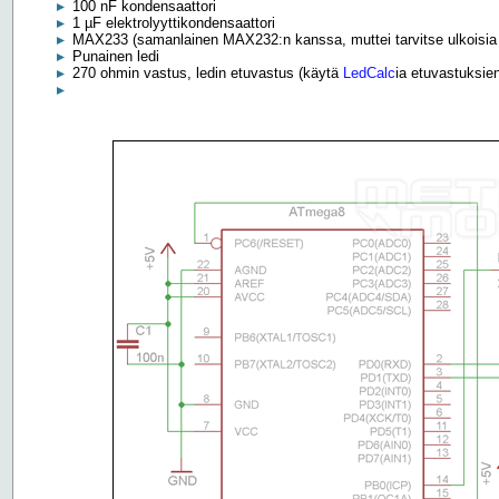
100 nF kondensaattori
1 µF elektrolyyttikondensaattori
MAX233 (samanlainen MAX232:n kanssa, muttei tarvitse ulkoisia 
Punainen ledi
270 ohmin vastus, ledin etuvastus (käytä
LedCalc
ia etuvastuksien