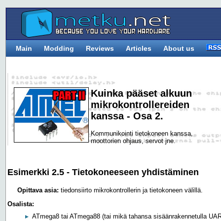
Main
Modding
Reviews
Articles
About us
Kuinka pääset alkuun
mikrokontrollereiden
kanssa - Osa 2.
Kommunikointi tietokoneen kanssa,
moottorien ohjaus, servot jne.
Esimerkki 2.5 - Tietokoneeseen yhdistäminen
Opittava asia:
tiedonsiirto mikrokontrollerin ja tietokoneen välillä.
Osalista:
ATmega8 tai ATmega88 (tai mikä tahansa sisäänrakennetulla UART