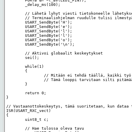
	PORTB &= ~(_BV(LED1_PIN));

	_delay_ms(100);

	// Lähetä lyhyt viesti tietokoneelle lähetyksen testausta varten

	// Terminaaliohjelman ruudulle tulisi ilmestyä teksti "Hello"

	USART_SendByte('H');

	USART_SendByte('e');

	USART_SendByte('l');

	USART_SendByte('l');

	USART_SendByte('o');

	USART_SendByte('\n');

	// Aktivoi globaalit keskeytykset

	sei();

	while(1)

	{

		// Mitään ei tehdä täällä, kaikki työ tehdään keskeytyksissä.

		// Tämä looppi tarvitaan silti pitämään kontrolleri toiminnassa.

	}

	return 0;

}

// Vastaanottokeskeytys, tämä suoritetaan, kun dataa t
ISR(USART_RXC_vect)

{

	uint8_t c;

	// Hae tulossa oleva tavu
