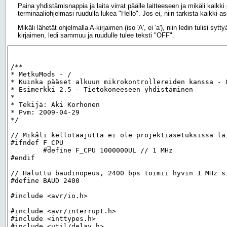
Paina yhdistämisnappia ja laita virrat päälle laitteeseen ja mikäli kaikki 
terminaaliohjelmasi ruudulla lukea "Hello". Jos ei, niin tarkista kaikki a
Mikäli lähetät ohjelmalla A-kirjaimen (iso 'A', ei 'a'), niin ledin tulisi sy
kirjaimen, ledi sammuu ja ruudulle tulee teksti "OFF".
/**

* MetkuMods - /

* Kuinka pääset alkuun mikrokontrollereiden kanssa - O
* Esimerkki 2.5 - Tietokoneeseen yhdistäminen

*

* Tekijä: Aki Korhonen

* Pvm: 2009-04-29

*/

// Mikäli kellotaajutta ei ole projektiasetuksissa lai
#ifndef F_CPU

	#define F_CPU 1000000UL // 1 MHz

#endif

// Haluttu baudinopeus, 2400 bps toimii hyvin 1 MHz si
#define BAUD 2400

#include <avr/io.h>

#include <avr/interrupt.h>

#include <inttypes.h>

#include <util/delay.h>
