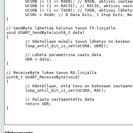
	UCSRB |= (1 << RXEN); // RXEN, aktivoi vastaanotto

	UCSRB |= (1 << RXCIE); // RXCIE, aktivoi vastaanottokeskeytys

	UCSRB |= (1 << TXEN); // TXEN, aktivoi lähetys

	UCSRC = 0x86; // 8 Data bits, 1 Stop bits, No Parity

}

// SendByte lähettää halutun tavun TX-linjalle

void USART_SendByte(uint8_t data)

{

	// Odotellaan mikäli tavun lähetys on kesken

	loop_until_bit_is_set(UCSRA, UDRE);

	// Lähetä parametrina saatu data

	UDR = data;

}

// ReceiveByte lukee tavun RX-linjalta

uint8_t USART_ReceiveByte(void)

{

	// Odotellaan, että tavu on kokonaan vastaanotettu

	loop_until_bit_is_set(UCSRA, RXC);

	// Palauta vastaanotettu data

	return UDR;

}
