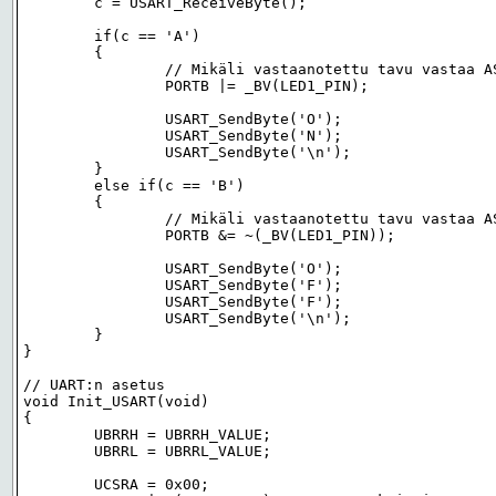
	c = USART_ReceiveByte();

	if(c == 'A')

	{

		// Mikäli vastaanotettu tavu vastaa ASCII-merkkiä A, sytytä ledi

		PORTB |= _BV(LED1_PIN);

		USART_SendByte('O');

		USART_SendByte('N');

		USART_SendByte('\n');

	}

	else if(c == 'B')

	{

		// Mikäli vastaanotettu tavu vastaa ASCII-merkkiä B, sammuta ledi

		PORTB &= ~(_BV(LED1_PIN));

		USART_SendByte('O');

		USART_SendByte('F');

		USART_SendByte('F');

		USART_SendByte('\n');

	}

}

// UART:n asetus

void Init_USART(void)

{

	UBRRH = UBRRH_VALUE;

	UBRRL = UBRRL_VALUE;

	UCSRA = 0x00;
