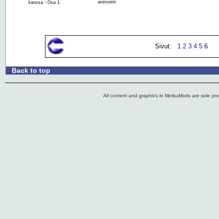
animointi
kanssa - Osa 1.
Sivut:
1
2
3
4
5
6
Back to top
.:
All content and graphics in MetkuMods are sole pr