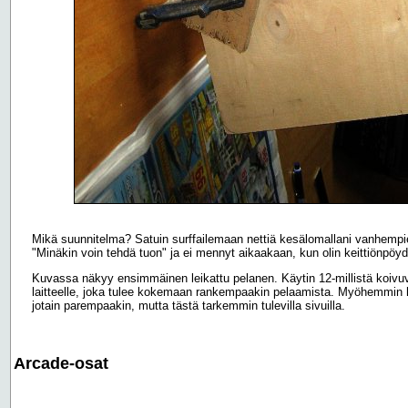
Mikä suunnitelma? Satuin surffailemaan nettiä kesälomallani vanhempien
"Minäkin voin tehdä tuon" ja ei mennyt aikaakaan, kun olin keittiönpöyd
Kuvassa näkyy ensimmäinen leikattu pelanen. Käytin 12-millistä koivuv
laitteelle, joka tulee kokemaan rankempaakin pelaamista. Myöhemmin hava
jotain parempaakin, mutta tästä tarkemmin tulevilla sivuilla.
Arcade-osat