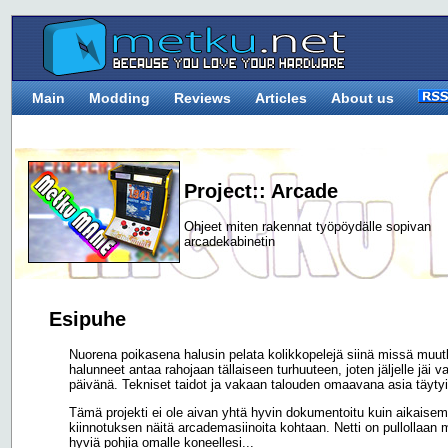
Main
Modding
Reviews
Articles
About us
Project:: Arcade
Ohjeet miten rakennat työpöydälle sopivan
arcadekabinetin
Esipuhe
Nuorena poikasena halusin pelata kolikkopelejä siinä missä muut
halunneet antaa rahojaan tällaiseen turhuuteen, joten jäljelle jäi
päivänä. Tekniset taidot ja vakaan talouden omaavana asia täytyi 
Tämä projekti ei ole aivan yhtä hyvin dokumentoitu kuin aikaisemm
kiinnotuksen näitä arcademasiinoita kohtaan. Netti on pullollaan mi
hyviä pohjia omalle koneellesi...