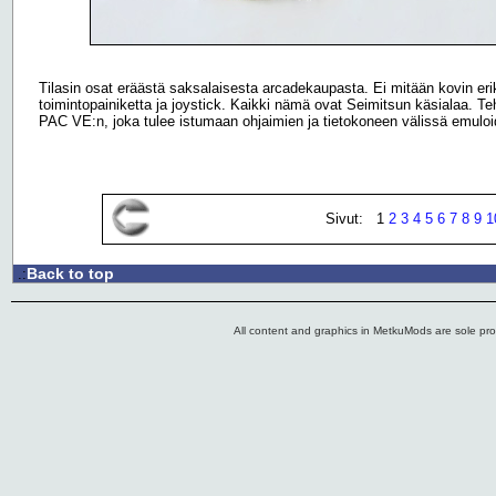
Tilasin osat eräästä saksalaisesta arcadekaupasta. Ei mitään kovin eriko
toimintopainiketta ja joystick. Kaikki nämä ovat Seimitsun käsialaa. 
PAC VE:n, joka tulee istumaan ohjaimien ja tietokoneen välissä emulo
Sivut: 1
2
3
4
5
6
7
8
9
1
Back to top
.:
All content and graphics in MetkuMods are sole pr