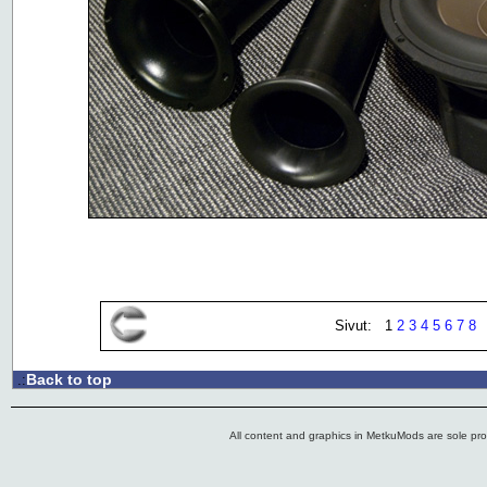
Sivut: 1
2
3
4
5
6
7
8
Back to top
.:
All content and graphics in MetkuMods are sole pr