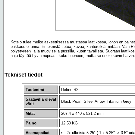
Kotelo tulee melko askeettisessa mustassa laatikossa, johon on painettu
pakkaus ei anna. Ei teknistä tietoa, kuvaa, kantoreikiä, mitään. Vain R2
polystyreenillä ja muovisella pussilla, kuten tavallista. Suoraan laatiko
haju täyttää hyvin nopeasti koko huoneen, mutta se ei ole kovin harvina
Tekniset tiedot
Tuotenimi
Define R2
Saatavilla olevat
Black Pearl, Silver Arrow, Titanium Grey
värit
Mitat
207.4 x 440 x 521.2 mm
Paino
12.50 KG
Asemapaikat
2x ulkoisia 5.25" ( 1 x 5.25" -> 3.5" ad