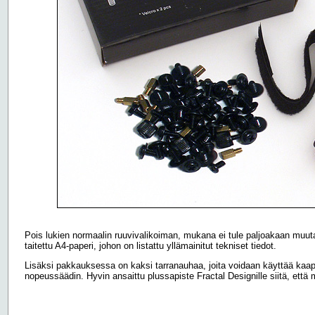
Pois lukien normaalin ruuvivalikoiman, mukana ei tule paljoakaan muu
taitettu A4-paperi, johon on listattu yllämainitut tekniset tiedot.
Lisäksi pakkauksessa on kaksi tarranauhaa, joita voidaan käyttää kaap
nopeussäädin. Hyvin ansaittu plussapiste Fractal Designille siitä, että 