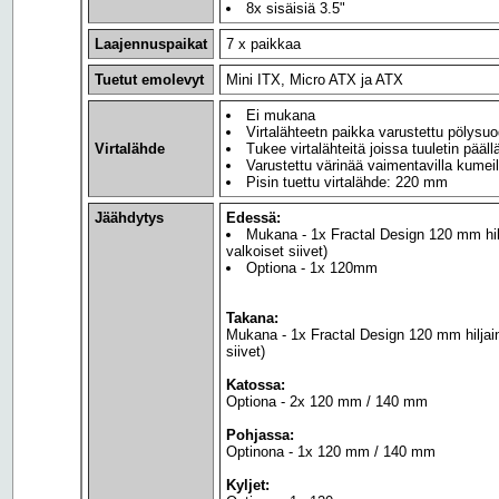
8x sisäisiä 3.5"
Laajennuspaikat
7 x paikkaa
Tuetut emolevyt
Mini ITX, Micro ATX ja ATX
Ei mukana
Virtalähteetn paikka varustettu pölysuo
Virtalähde
Tukee virtalähteitä joissa tuuletin pääll
Varustettu värinää vaimentavilla kumeil
Pisin tuettu virtalähde: 220 mm
Jäähdytys
Edessä:
Mukana - 1x Fractal Design 120 mm hilj
valkoiset siivet)
Optiona - 1x 120mm
Takana:
Mukana - 1x Fractal Design 120 mm hiljain
siivet)
Katossa:
Optiona - 2x 120 mm / 140 mm
Pohjassa:
Optinona - 1x 120 mm / 140 mm
Kyljet: