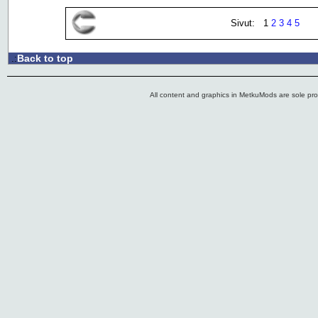
Sivut: 1
2
3
4
5
Back to top
.:
All content and graphics in MetkuMods are sole pr