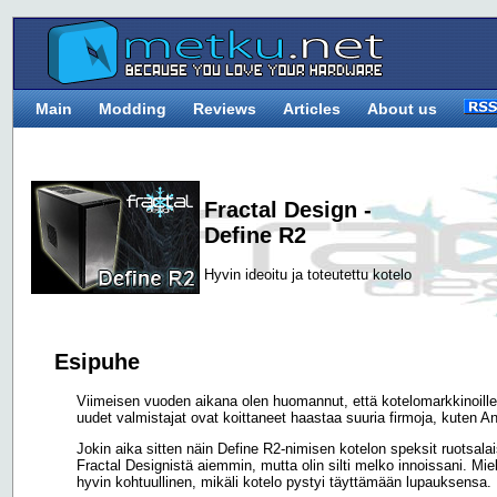
Main
Modding
Reviews
Articles
About us
Fractal Design -
Define R2
Hyvin ideoitu ja toteutettu kotelo
Esipuhe
Viimeisen vuoden aikana olen huomannut, että kotelomarkkinoille 
uudet valmistajat ovat koittaneet haastaa suuria firmoja, kuten A
Jokin aika sitten näin Define R2-nimisen kotelon speksit ruotsalais
Fractal Designistä aiemmin, mutta olin silti melko innoissani. Miele
hyvin kohtuullinen, mikäli kotelo pystyi täyttämään lupauksensa