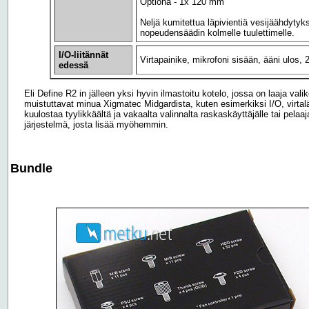
Optiona - 1x 120 mm
Neljä kumitettua läpivientiä vesijäähdytyk
nopeudensäädin kolmelle tuulettimelle.
I/O-liitännät
Virtapainike, mikrofoni sisään, ääni ulos,
edessä
Eli Define R2 in jälleen yksi hyvin ilmastoitu kotelo, jossa on laaja va
muistuttavat minua Xigmatec Midgardista, kuten esimerkiksi I/O, virtal
kuulostaa tyylikkäältä ja vakaalta valinnalta raskaskäyttäjälle tai pel
järjestelmä, josta lisää myöhemmin.
Bundle