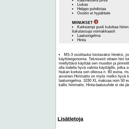
Käännettävä pinta
Liukas
Helppo puhdistaa
Osoitin ei hypähtele
MIINUKSET
Karkeampi puoli kuluttaa hiiren
liukutassuja voimakkaasti
Laatuongelma
Hinta
MS-3 osoittautui loistavaksi hiireksi, 
käyttöergonomia. Teknisesti ottaen hiiri toi
miellyttävä käyttää sen muodon ja pinnoit
olla todella hyvä valinta käyttäjille, jotk
hiukan korkea sen ollessa n. 80 euroa, mut
arvoinen.Hiirimatto on myös melko hyvä tu
laatuongelma. 1030 XL maksaa noin 50 eur
kallis hiirimatto. Hinta-laatusuhde ei ole j
Lisätietoja