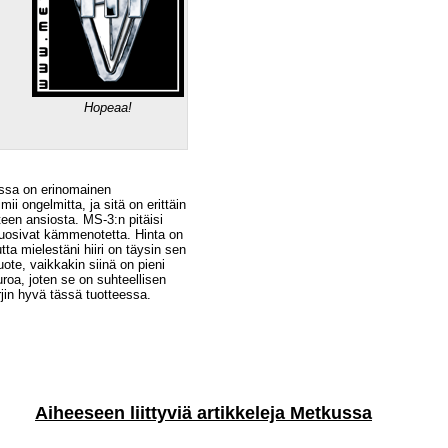
Hopeaa!
jossa on erinomainen
mii ongelmitta, ja sitä on erittäin
teen ansiosta. MS-3:n pitäisi
a suosivat kämmenotetta. Hinta on
ta mielestäni hiiri on täysin sen
ote, vaikkakin siinä on pieni
oa, joten se on suhteellisen
ärjin hyvä tässä tuotteessa.
Aiheeseen liittyviä artikkeleja Metkussa