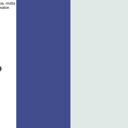
oa, mutta
 maton