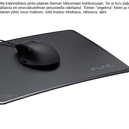
llä käännettävä pinta pääsee hieman liikkumaan kehikossaan. Se ei liu'u palj
Tällaista en ensivaikutelman perusteella odottanut. Toinen "ongelma" hiiren ja
tainen johto osuu mattoon, siitä kuuluu inhottava, rahiseva, ääni.