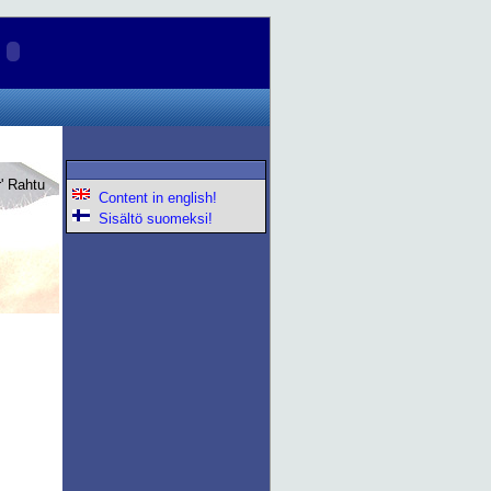
lr' Rahtu
Content in english!
Sisältö suomeksi!