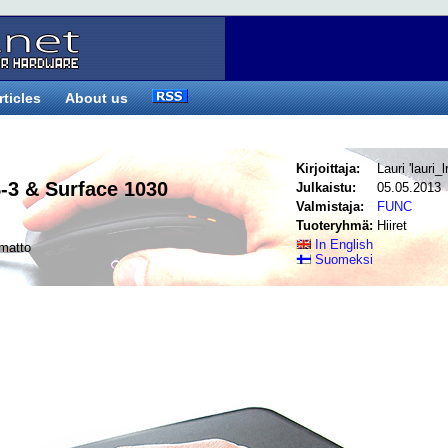
rticles
About us
Kirjoittaja:
Lauri 'lauri_
-3 & Surface 1030
Julkaistu:
05.05.2013
Valmistaja:
FUNC
Tuoteryhmä:
Hiiret
In English
rimatto
Suomeksi