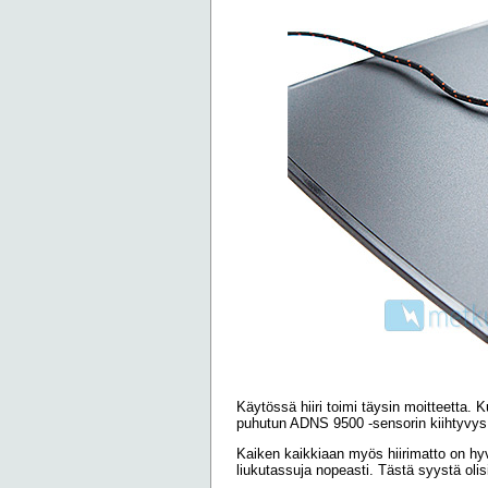
Käytössä hiiri toimi täysin moitteetta. Ku
puhutun ADNS 9500 -sensorin kiihtyvys ol
Kaiken kaikkiaan myös hiirimatto on hyvä
liukutassuja nopeasti. Tästä syystä olisi