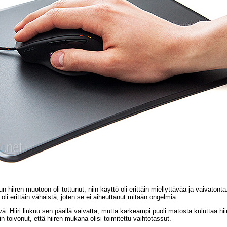
n hiiren muotoon oli tottunut, niin käyttö oli erittäin miellyttävää ja vaivatonta
i erittäin vähäistä, joten se ei aiheuttanut mitään ongelmia.
. Hiiri liukuu sen päällä vaivatta, mutta karkeampi puoli matosta kuluttaa hii
n toivonut, että hiiren mukana olisi toimitettu vaihtotassut.