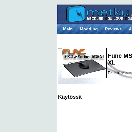
Main
Modding
Reviews
A
Func MS
XL
Pelihiiri ja hii
Käytössä