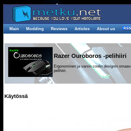
Main
Modding
Reviews
Articles
About us
Razer Ouroboros -pelihiiri
Ergonominen ja varsin coolin designin omaav
pelihiiri.
Käytössä