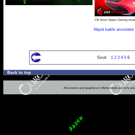
CM Storm Spawn Gaming mou
Näytä kaikki arvostelut 
Sivut:
1
2
3
4
5
6
Back to top
.:
All content and graphics in MetkuMods are sole pr