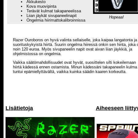
Akkukesto
Kova muovipinta
Terävät kulmat takapaneelissa
Liian jäykät sivupaneelinapit
Hopeaa!
Ongelmia hiirimattokalibroinnissa
Razer Ouroboros on hyvä valinta sellaiselle, joka kaipaa langatonta ja
suorituskykyistä hiirtä. Suurin ongelma hiiressä onkin sen hinta, joka 
noin 120 euroa. Myös sivupaneelin napit ovat aivan liian jäykkiä, ja
ohjelmistossa on ongelmia.
Vaikka säätömahdollisuudet ovat hyvät, suosittelen silti kokeilemaan
hiirtä kädessä ennen ostamista. Minun kädessäni takapaneelin kulma
tuntui epämiellyttävältä, vaikka kuinka säädin kaaren korkeutta.
Lisätietoja
Aiheeseen liitty