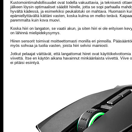
Kustomointimahdollisuudet ovat todella vakuuttavia, ja teknisesti ottaen
jälkeen löysin optimaaliset säädöt hiirelle, jotta se sopi parhaalla mahdol
hyvältä kädessä, ja esimerkiksi peukalotuki on mahtava. Huomasin kuit
epämiellyttävältä kättäni vasten, koska kulma on melko terävä. Kaipaan 
paremmalta kuin kova muovi.
Koska hiiri on langaton, se vaatii akun, ja siten hiiri ei ole erityisen k
on lähinnä mielipidekysymys.
Hiiren sensorit toimivat moitteettomasti monilla eri pinnoilla. Pääsäänt
myös sohvaa ja tuolia vasten, joista hiiri selvisi mainiosti.
Jotkut pelaajat väittävät, että langattomat hiiret ovat käyttökelvottom
viivettä. Itse en käytön aikana havainnut minkäänlaista viivettä. Viive 
ei pitäisi esiintyä.