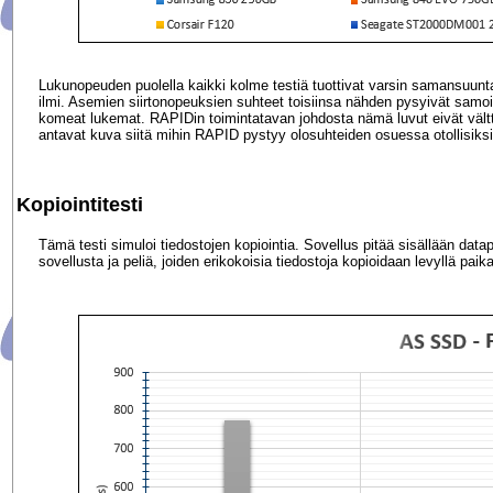
Lukunopeuden puolella kaikki kolme testiä tuottivat varsin samansuuntai
ilmi. Asemien siirtonopeuksien suhteet toisiinsa nähden pysyivät sam
komeat lukemat. RAPIDin toimintatavan johdosta nämä luvut eivät vält
antavat kuva siitä mihin RAPID pystyy olosuhteiden osuessa otollisiksi
Kopiointitesti
Tämä testi simuloi tiedostojen kopiointia. Sovellus pitää sisällään datap
sovellusta ja peliä, joiden erikokoisia tiedostoja kopioidaan levyllä paik