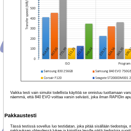
Vaikka testi vain simuloi todellista käyttöä se onnistuu tuottamaan var
näemmä, että 840 EVO voittaa varsin selvästi, joka ilman RAPIDin apu
Pakkaustesti
Tässä testissä sovellus luo testidatan, joka pitää sisällään tiedostoja
pakkauksen yhteydessä lukee ja kirjoittaa levylle näitä tiedostoja suor