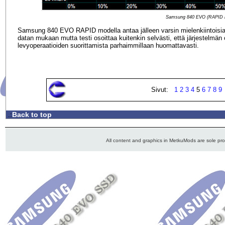
Samsung 840 EVO (RAPID 
Samsung 840 EVO RAPID modella antaa jälleen varsin mielenkiintoisia l
datan mukaan mutta testi osoittaa kuitenkin selvästi, että järjestelmän
levyoperaatioiden suorittamista parhaimmillaan huomattavasti.
Sivut:
1
2
3
4
5
6
7
8
9
Back to top
.:
All content and graphics in MetkuMods are sole pr