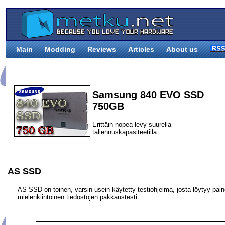
Main
Modding
Reviews
Articles
About us
Samsung 840 EVO SSD
750GB
Erittäin nopea levy suurella
tallennuskapasiteetilla
AS SSD
AS SSD on toinen, varsin usein käytetty testiohjelma, josta löytyy painot
mielenkiintoinen tiedostojen pakkaustesti.