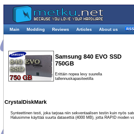
Main
Modding
Reviews
Articles
About us
Samsung 840 EVO SSD
750GB
Erittäin nopea levy suurella
tallennuskapasiteetilla
CrystalDiskMark
Synteettinen testi, joka tarjoaa niin sekventaalisen testin kuin nyös sat
Halusimme käyttää suurta datasettiä (4000 MB), jotta RAPID moden va