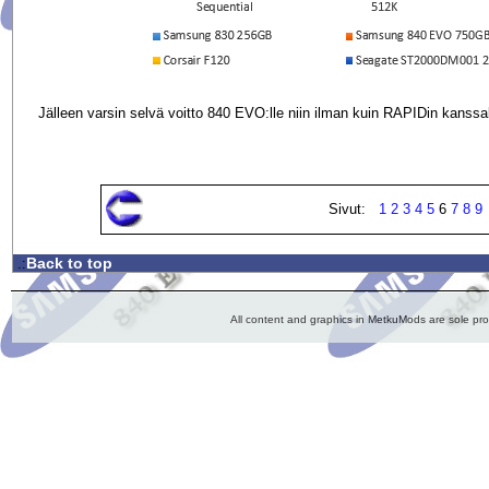
Jälleen varsin selvä voitto 840 EVO:lle niin ilman kuin RAPIDin kanssa
Sivut:
1
2
3
4
5
6
7
8
9
Back to top
.:
All content and graphics in MetkuMods are sole pr