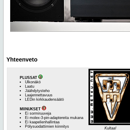
Yhteenveto
PLUSSAT
Ulkonäkö
Laatu
Jäähdytysteho
Laajennettavuus
LEDin kirkkaudensäätö
MIINUKSET
Ei sormiruuveja
Ei molex-3-pin-adaptereita mukana
Ei kaapelienhallintaa
Pölysuodattimien kiinnitys
Kultaa!