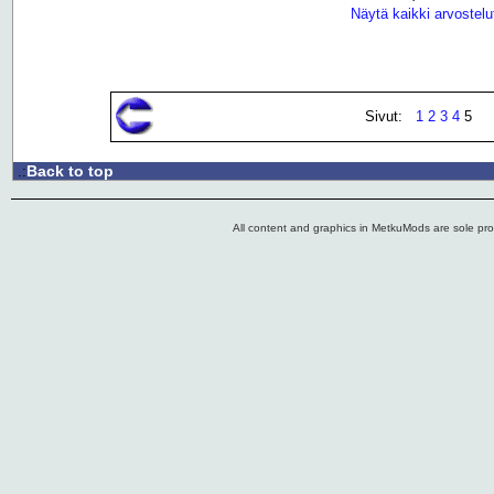
Näytä kaikki arvostelu
Sivut:
1
2
3
4
5
Back to top
.:
All content and graphics in MetkuMods are sole pr