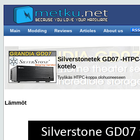
Main
Modding
Reviews
Articles
About us
Silverstonetek GD07 -HTPC
kotelo
Tyylikäs HTPC-koppa olohuoneeseen
Lämmöt