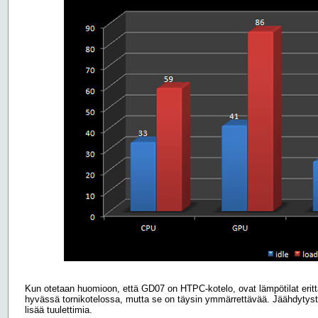
Kun otetaan huomioon, että GD07 on HTPC-kotelo, ovat lämpötilat erittäi
hyvässä tornikotelossa, mutta se on täysin ymmärrettävää. Jäähdytys
lisää tuulettimia.