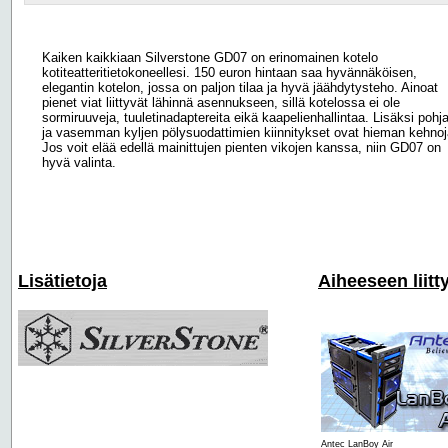
Kaiken kaikkiaan Silverstone GD07 on erinomainen kotelo
kotiteatteritietokoneellesi. 150 euron hintaan saa hyvännäköisen,
elegantin kotelon, jossa on paljon tilaa ja hyvä jäähdytysteho. Ainoat
pienet viat liittyvät lähinnä asennukseen, sillä kotelossa ei ole
sormiruuveja, tuuletinadaptereita eikä kaapelienhallintaa. Lisäksi pohj
ja vasemman kyljen pölysuodattimien kiinnitykset ovat hieman kehnoj
Jos voit elää edellä mainittujen pienten vikojen kanssa, niin GD07 on
hyvä valinta.
Lisätietoja
Aiheeseen liitt
Antec LanBoy Air