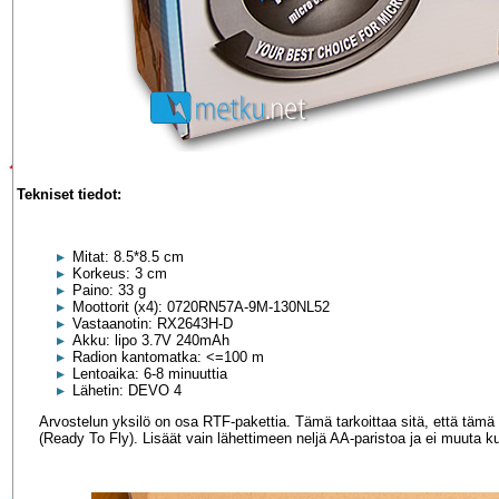
Tekniset tiedot:
Mitat: 8.5*8.5 cm
Korkeus: 3 cm
Paino: 33 g
Moottorit (x4): 0720RN57A-9M-130NL52
Vastaanotin: RX2643H-D
Akku: lipo 3.7V 240mAh
Radion kantomatka: <=100 m
Lentoaika: 6-8 minuuttia
Lähetin: DEVO 4
Arvostelun yksilö on osa RTF-pakettia. Tämä tarkoittaa sitä, että tämä
(Ready To Fly). Lisäät vain lähettimeen neljä AA-paristoa ja ei muuta k