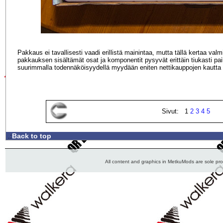
Pakkaus ei tavallisesti vaadi erillistä mainintaa, mutta tällä kertaa valm
pakkauksen sisältämät osat ja komponentit pysyvät erittäin tiukasti paik
suurimmalla todennäköisyydellä myydään eniten nettikauppojen kautta 
Sivut: 1
2
3
4
5
Back to top
.:
All content and graphics in MetkuMods are sole pr