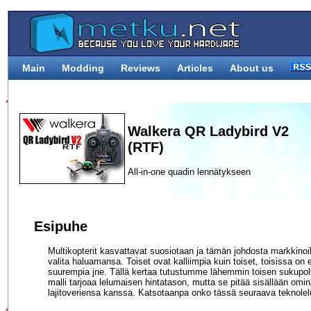
Main
Modding
Reviews
Articles
About us
Walkera QR Ladybird V2
(RTF)
All-in-one quadin lennätykseen
Esipuhe
Multikopterit kasvattavat suosiotaan ja tämän johdosta markkinoil
valita haluamansa. Toiset ovat kalliimpia kuin toiset, toisissa on
suurempia jne. Tällä kertaa tutustumme lähemmin toisen sukupo
malli tarjoaa lelumaisen hintatason, mutta se pitää sisällään omin
lajitoveriensa kanssa. Katsotaanpa onko tässä seuraava teknolelu